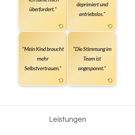
Achtsamkeit,
deprimiert und
Erschöpfung,
Stressbewältigung und
überfordert."
Depression und
antriebslos."
Selbstfürsorge für ein
Grübelneigung.
gelasseneres Leben.
Der Impulsvortrag
"Mein Kind braucht
"Die Stimmung im
„Soziale Kompetenz“
Resilienz, Selbstwert
stärkt Kommunikation
mehr
Team ist
und soziale Stärke
und Miteinander – für
spielerisch fördern.
Selbstvertrauen."
angespannt."
mehr Klarheit, Empathie
und Teamgeist.
Leistungen